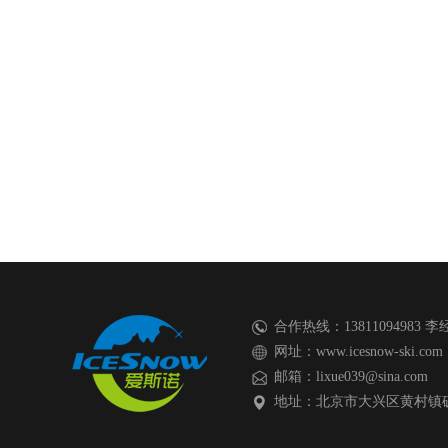
合作热线：13811094983 李经
网址：www.icesnow-ski.com
邮箱：lixue039@sina.com
地址：北京市大兴区黄村镇矿