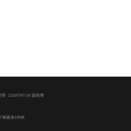
理 13269797136 苗经理
林路东100米